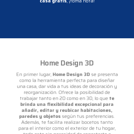
casa gratis
, ¡toma nota!
Home Design 3D
En primer lugar,
Home Design 3D
se presenta
como la herramienta perfecta para diseñar
una casa, dar vida a tus ideas de decoración y
reorganización. Ofrece la posibilidad de
trabajar tanto en 2D como en 3D, lo que
te
brinda una flexibilidad excepcional para
añadir, editar y reubicar habitaciones,
paredes y objetos
según tus preferencias.
Además, te facilita realizar bocetos tanto
para el interior como el exterior de tu hogar,