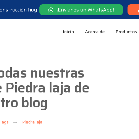
 construcción hoy
¡Envíanos un WhatsApp!
Inicio
Acerca de
Productos
odas nuestras
 Piedra laja de
tro blog
Tags
Piedra laja