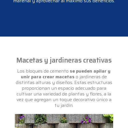
material y aprovechar al máximo sus beneficios.
Macetas y jardineras creativas
Los bloques de cemento
se pueden apilar y
unir para crear macetas
o jardineras de
distintas alturas y diseños. Estas estructuras
proporcionan un espacio adecuado para
cultivar una variedad de plantas y flores, a la
vez que agregan un toque decorativo único a
tu jardín.