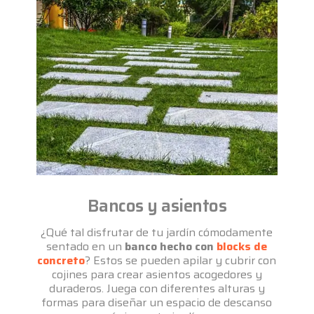
Bancos y asientos
¿Qué tal disfrutar de tu jardín cómodamente
sentado en un
banco hecho con
blocks de
concreto
? Estos se pueden apilar y cubrir con
cojines para crear asientos acogedores y
duraderos. Juega con diferentes alturas y
formas para diseñar un espacio de descanso