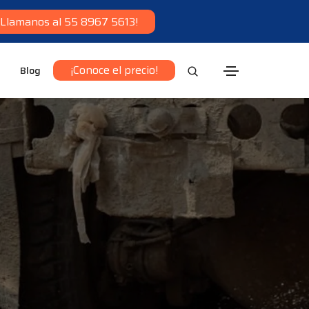
¡Llamanos al 55 8967 5613!
¡Conoce el precio!
Blog