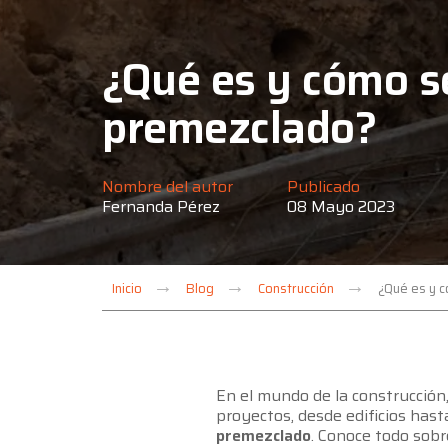
¿Qué es y cómo se
premezclado?
Nombre del autor
Publicado
Fernanda Pérez
08 Mayo 2023
Inicio
Blog
Construcción
¿Qué es y 
En el mundo de la construcción
proyectos, desde edificios hast
premezclado
. Conoce todo sobr