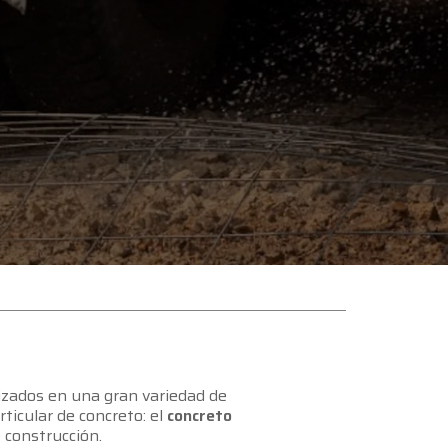
lizados en una gran variedad de
ticular de concreto: el
concreto
 construcción.