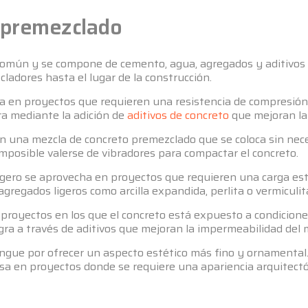
o premezclado
común y se compone de cemento, agua, agregados y aditivos
adores hasta el lugar de la construcción.
 en proyectos que requieren una resistencia de compresión s
ra mediante la adición de
aditivos de concreto
que mejoran la 
 una mezcla de concreto premezclado que se coloca sin neces
 imposible valerse de vibradores para compactar el concreto.
igero se aprovecha en proyectos que requieren una carga est
gregados ligeros como arcilla expandida, perlita o vermiculit
 proyectos en los que el concreto está expuesto a condicion
ogra a través de aditivos que mejoran la impermeabilidad del 
ngue por ofrecer un aspecto estético más fino y ornamental
 usa en proyectos donde se requiere una apariencia arquitectó