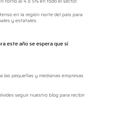
 torno al 4 o 5% en todo el sector.
ntenso en la región norte del país para
ales y estatales.
ara este año se espera que sí
te a las pequeñas y medianas empresas
olvides seguir nuestro blog para recibir