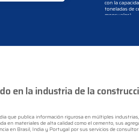
con la capacida
toneladas de c
mensuales).
El periodista 
el mexicano es
de
Cemento To
mil empleos di
Interno Bruto (
La industria c
122 mil 337 mil
Nacional de Un
columnista y c
 en la industria de la construcc
Por otro lado,
en la columna D
que se señala e
 que publica información rigurosa en múltiples industrias,
industria de l
cada en materiales de alta calidad como el cemento, sus agr
a en Brasil, India y Portugal por sus servicios de consultoría