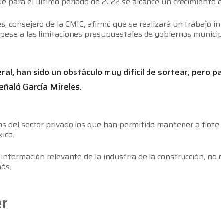
e para el último periodo de 2022 se alcance un crecimiento en
s, consejero de la CMIC, afirmó que se realizará un trabajo i
 pese a las limitaciones presupuestales de gobiernos municip
al, han sido un obstáculo muy difícil de sortear, pero p
señaló García Mireles.
tos del sector privado los que han permitido mantener a flo
ico.
información relevante de la industria de la construcción, no 
más.
er