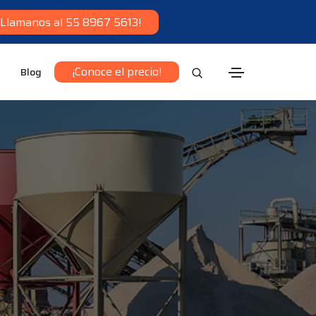
¡Llamanos al 55 8967 5613!
¡Conoce el precio!
Blog