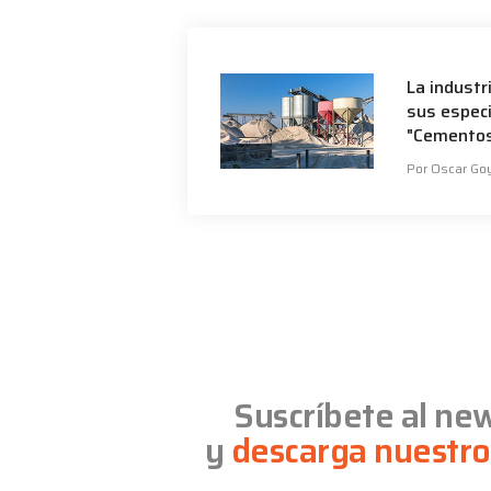
La industr
sus especi
"Cementos T
Por Oscar Goy
Suscríbete al ne
y
descarga nuestro