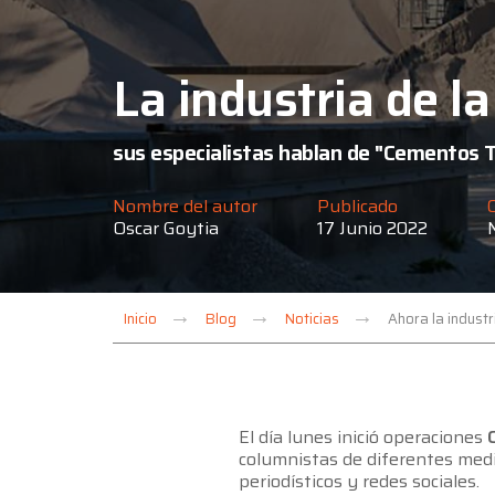
La industria de l
sus especialistas hablan de "Cementos T
Nombre del autor
Publicado
Oscar Goytia
17 Junio 2022
Inicio
Blog
Noticias
Ahora la indust
El día lunes inició operaciones
columnistas de diferentes medi
periodísticos y redes sociales.