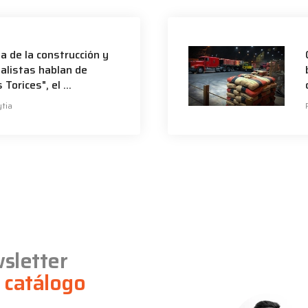
ia de la construcción y
alistas hablan de
orices", el ...
tia
wsletter
 catálogo