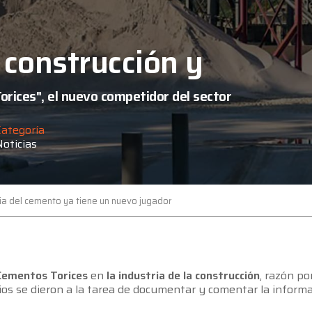
a construcción y
orices", el nuevo competidor del sector
Categoría
Noticias
ria del cemento ya tiene un nuevo jugador
Cementos Torices
en
la industria de la construcción
, razón po
os se dieron a la tarea de documentar y comentar la inform