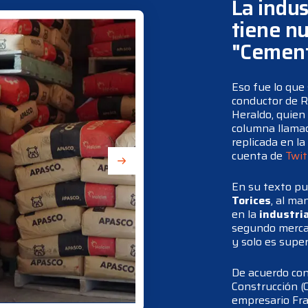
La indus
tiene n
"Cement
Eso fue lo que
conductor de R
Heraldo, quien
columna llam
replicada en la
cuenta de
Twit
En su texto pub
Torices
, al ma
en la
industria
segundo merca
y solo es super
De acuerdo con
Construcción (C
empresario Fra