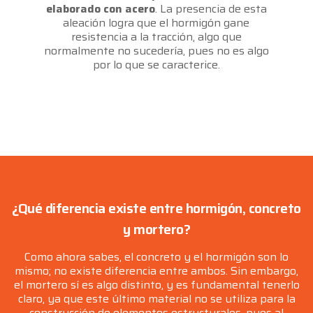
elaborado con acero
. La presencia de esta
aleación logra que el hormigón gane
resistencia a la tracción, algo que
normalmente no sucedería, pues no es algo
por lo que se caracterice.
¿Qué diferencia existe entre hormigón, concreto
y mortero?
Como ahora sabes, el concreto y el hormigón son lo
mismo; no existe diferencia entre ambos. Sin embargo,
el mortero sí es algo distinto, y es fundamental tenerlo
claro, ya que este último material no se utiliza para la
construcción de elementos estructurales, pues al